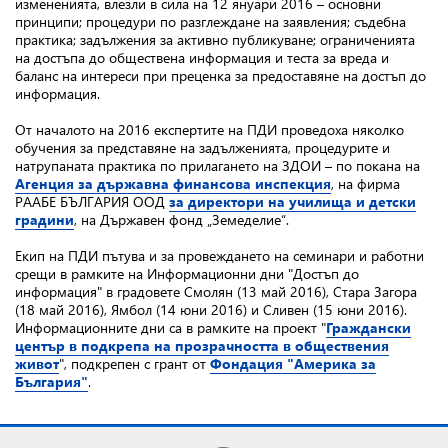
измененията, влезли в сила на 12 януари 2016 – основни
принципи; процедури по разглеждане на заявления; съдебна
практика; задължения за активно публикуване; ограниченията
на достъпа до обществена информация и теста за вреда и
баланс на интереси при преценка за предоставяне на достъп до
информация.
От началото на 2016 експертите на ПДИ проведоха няколко
обучения за представяне на задълженията, процедурите и
натрупаната практика по прилагането на ЗДОИ – по покана на
Агенция за държавна финансова инспекция
, на фирма
РААБЕ БЪЛГАРИЯ ООД
за директори на училища и детски
градини
, на Държавен фонд „Земеделие“.
Екип на ПДИ пътува и за провеждането на семинари и работни
срещи в рамките на Информационни дни "Достъп до
информация" в градовете Смолян (13 май 2016), Стара Загора
(18 май 2016), Ямбол (14 юни 2016) и Сливен (15 юни 2016).
Информационните дни са в рамките на проект "
Граждански
център в подкрепа на прозрачността в обществения
живот
", подкрепен с грант от
Фондация "Америка за
България"
.