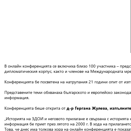
В онлайн конференцията се включиха близо 100 участника – предс
дипломатическия корпус, както и членове на Международната мреж
Конференцията бе посветена на натрупания 21 години опит от из
Представените теми обхванаха българското и европейско законодат
информация.
Конференцията беше открита от
д-р Гергана Жулева, изпълнит
„Историята на ЗДОИ и неговото прилагане е свързана с историята
информация бе приет през лятото на 2000 г. В хода на прилаганет
Това, че днес има толкова хора на онлайн конференцията е показа