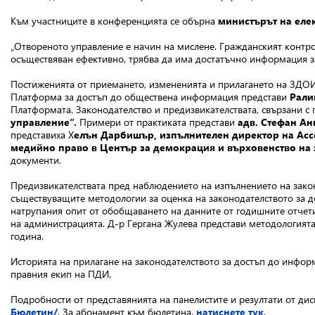
Към участниците в конференцията се обърна
министърът на еле
„Отвореното управление е начин на мислене. Гражданският контрол
осъществяван ефективно, трябва да има достатъчно информация за
Постиженията от приемането, измененията и прилагането на ЗДО
Платформа за достъп до обществена информация представи
Рали
Платформата. Законодателство и предизвикателствата, свързани 
управление“.
Примери от практиката представи
адв. Стефан Ан
представиха Х
елън Дарбишър, изпълнителен директор на Acces
медийно право в Център за демокрация и върховенство на 
документи.
Предизвикателствата пред наблюдението на изпълнението на зако
съществуващите методологии за оценка на законодателството за
натрупания опит от обобщаването на данните от годишните отчети
на администрацията. Д-р Гергана Жулева представи методологията
година.
Историята на прилагане на законодателството за достъп до инфор
правния екип на ПДИ.
Подробности от представянията на панелистите и резултати от д
Бюлетин/
.
За абонамент към бюлетина,
натиснете тук
.