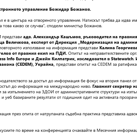
ктронното управление Божидар Божанов.
 е в центъра на отвореното управление. Натискът трябва да идва им
 това какво се случва“, сподели министър Божанов.
И представи
адв. Александър Кашъмов, ръководител на правния
ца Величкова, експерт от Дирекция „Модернизация на админи
с повторното използване на информация представи
Калина Георгиев
гелов от правния екип на ПДИ.
Опитът на неправителствените орг
s Info Europe и Джейн Килпатрик, изследовател в Statewatch
.
закона (CEDEM), Украйна,
представи опитът на CEDEM за ратификац
нодателството за достъп до информация бе фокус на втория панел о
 достъп до информация на международно ниво.
Главният секретар 
 за изпълнението на ЗДОИ от административните структури на изпълн
 и уеб базираните резултати от годишния одит на активната прозрач
мация през опита от натрупаната съдебна практика представиха адво
искусиите по време на конференцията очаквайте в Месечния информ