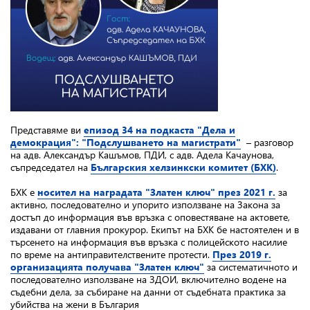
Представяме ви
епизод 34 на подкаста "Дела и
демокрация": "Подслушването на магистрати"
– разговор
на адв. Александър Кашъмов, ПДИ, с адв. Адела Качаунова,
съпредседател на
Българския хелзинкски комитет (БХК)
.
БХК е
носител на наградата "Златен ключ" през 2021 г.
за
активно, последователно и упорито използване на Закона за
достъп до информация във връзка с оповестяване на актовете,
издавани от главния прокурор. Екипът на БХК бе настоятелен и в
търсенето на информация във връзка с полицейското насилие
по време на антиправителствените протести.
През 2019 г.
организацията получава "Златен ключ"
за систематичното и
последователно използване на ЗДОИ, включително водене на
съдебни дела, за събиране на данни от съдебната практика за
убийства на жени в България