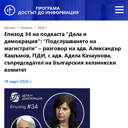
>
>
Начало
Новини
2026 г.
Епизод 34 на подкаста "Дела и
демокрация": "Подслушването на
магистрати" – разговор на адв. Александър
Кашъмов, ПДИ, с адв. Адела Качаунова,
съпредседател на Българския хелзинкски
комитет
19 март 2026 г.