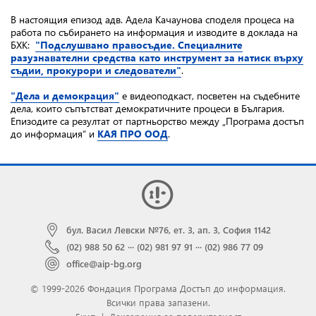
В настоящия епизод адв. Адела Качаунова споделя процеса на
работа по събирането на информация и изводите в доклада на
БХК:
"Подслушвано правосъдие. Специалните
разузнавателни средства като инструмент за натиск върху
съдии, прокурори и следователи"
.
"Дела и демокрация"
e видеоподкаст, посветен на съдебните
дела, които съпътстват демократичните процеси в България.
Епизодите са резултат от партньорство между „Програма достъп
до информация“ и
КАЯ ПРО ООД
.
бул. Васил Левски №76, ет. 3, ап. 3, София 1142
(02) 988 50 62
···
(02) 981 97 91
···
(02) 986 77 09
office@aip-bg.org
© 1999-2026 Фондация Програма Достъп до информация.
Всички права запазени.