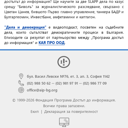
достъпът до информация? Ще научите за две SLAPP дела по казус
срещу "Биволъ" за журналистическото разследване, свързано с
Цветан Цанев, бившото Първо главно управление, танкера БАДР и
Булгаргеомин, ИнвестБанк, амфетамини и каптагон.
"Дела и демокрация"
e видеоподкаст, посветен на съдебните
дела, които съпътстват демократичните процеси в България.
Епизодите са резултат от партньорство между „Програма достъп
до информация“ и
КАЯ ПРО ООД
.
бул. Васил Левски №76, ет. 3, ап. 3, София 1142
(02) 988 50 62
···
(02) 981 97 91
···
(02) 986 77 09
office@aip-bg.org
© 1999-2026 Фондация Програма Достъп до информация.
Всички права запазени.
Екип
|
Декларация за поверителност