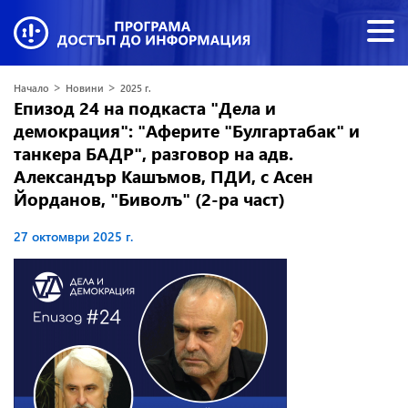
>
>
Начало
Новини
2025 г.
Епизод 24 на подкаста "Дела и
демокрация": "Аферите "Булгартабак" и
танкера БАДР", разговор на адв.
Александър Кашъмов, ПДИ, с Асен
Йорданов, "Биволъ" (2-ра част)
27 октомври 2025 г.