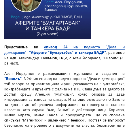
Представяме ви
епизод 24 на
подкаста "Дела и
"Аферите "Булгартабак" и танкера БАДР"
, разговор
демокрация"
:
на адв. Александър Кашъмов, ПДИ, с Асен Йорданов, "Биволъ" (2-
ра част).
Асен Йорданов e разследващият журналист и създател на
"Биволъ"
.
В 24-тия епизод на видео подкаста "Дела и демокрация"
той говори за
приватизацията и унищожаването на "Булгартабак",
контрабандата и връзката с фалита на КТБ. Става дума за делото за
достъп срещу Агенция "Митници", която отказва да даде
информация за износа на цигари. И за още едно дело по Закона
за достъп до обществена информация за проверката, станала
известна като случая "Ало, Ваньо" с действащи лица Борисов,
Мишо Бирата, Ваньо Танов и прокуратурата. Ще се спомене
списъкът "Магнитски" и явлението "Пеевски". Поставя се въпросът
безопасно ли е ровенето в документи на властта, безопасен ли е