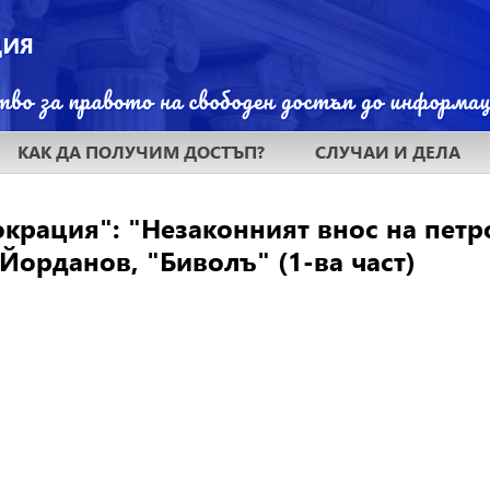
КАК ДА ПОЛУЧИМ ДОСТЪП?
СЛУЧАИ И ДЕЛА
крация": "Незаконният внос на петро
орданов, "Биволъ" (1-ва част)