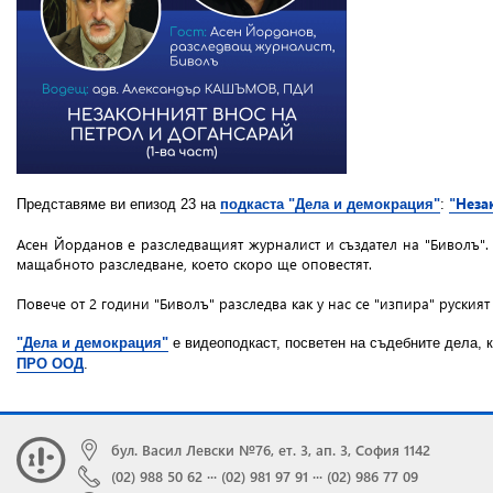
"Неза
Представяме ви епизод 23 на
подкаста "Дела и демокрация"
:
Асен Йорданов e разследващият журналист и създател на "Биволъ".
мащабното разследване, което скоро ще оповестят.
Повече от 2 години "Биволъ" разследва как у нас се "изпира" руския
"Дела и демокрация"
e видеоподкаст, посветен на съдебните дела, 
ПРО ООД
.
бул. Васил Левски №76, ет. 3, ап. 3, София 1142
(02) 988 50 62
···
(02) 981 97 91
···
(02) 986 77 09