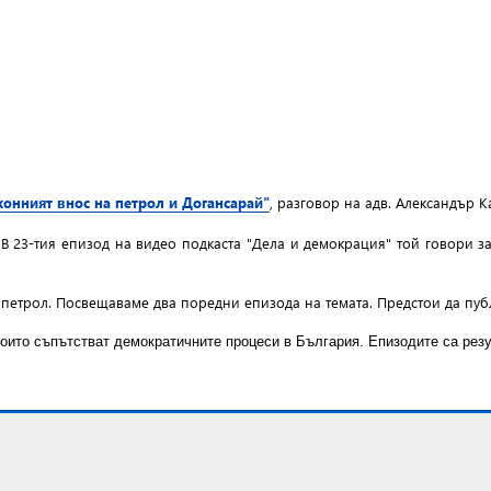
конният внос на петрол и Догансарай"
, разговор на адв. Александър К
 В 23-тия епизод на видео подкаста "Дела и демокрация" той говори з
т петрол. Посвещаваме два поредни епизода на темата. Предстои да пуб
които съпътстват демократичните процеси в България. Епизодите са ре