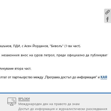
ашъмов, ПДИ, с Асен Йорданов, "Биволъ" (1-ва част).
а незаконния внос на суров петрoл, преди официално да публикуват
ликуваме втора част.
зултат от партньорство между „Програма достъп до информация“ и
КАЯ
ВРЪЗКИ
Международен ден на правото да знам
Достъп до информация и журналистически разследвания