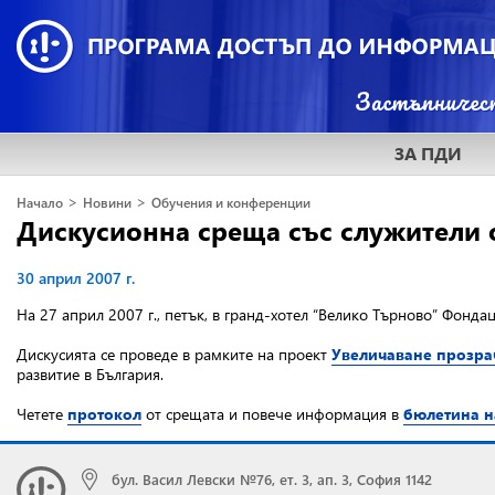
ЗА ПДИ
>
>
Начало
Новини
Обучения и конференции
Дискусионна среща със служители 
30 април 2007 г.
На 27 април 2007 г., петък, в гранд-хотел “Велико Търново” Фон
Дискусията се проведе
в рамките на проект
Увеличаване прозрач
развитие в България.
Четете
протокол
от срещата и повече информация в
бюлетина н
бул. Васил Левски №76, ет. 3, ап. 3, София 1142