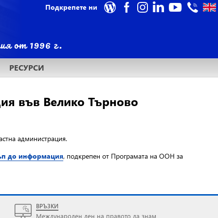
Подкрепете ни
РЕСУРСИ
ция във Велико Търново
астна администрация.
тъп до информация
, подкрепен от Програмата на ООН за
ВРЪЗКИ
Международен ден на правото да знам