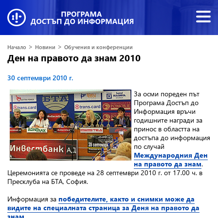
>
>
Начало
Новини
Обучения и конференции
Ден на правото да знам 2010
30 септември 2010 г.
За осми пореден път
Програма Достъп до
Информация връчи
годишните награди за
принос в областта на
достъпа до информация
по случай
Международния Ден
на правото да знам
.
Церемонията се проведе на 28 септември 2010 г. от 17.00 ч. в
Пресклуба на БТА, София.
Информация за
победителите, както и снимки може да
видите на специалната страница за Деня на правото да
знам.