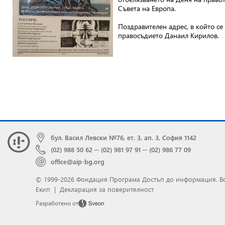
Съвета на Европа.
Поздравителен адрес, в който с
правосъдието Данаил Кирилов.
бул. Васил Левски №76, ет. 3, ап. 3, София 1142
(02) 988 50 62
···
(02) 981 97 91
···
(02) 986 77 09
office@aip-bg.org
© 1999-2026 Фондация Програма Достъп до информация.
В
Екип
|
Декларация за поверителност
Разработено от