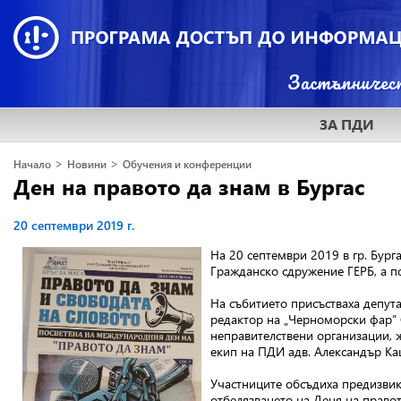
ЗА ПДИ
>
>
Начало
Новини
Обучения и конференции
Ден на правото да знам в Бургас
20 септември 2019 г.
На 20 септември 2019 в гр. Бург
Гражданско сдружение ГЕРБ, а п
На събитието присъстваха депут
редактор на „Черноморски фар” 
неправителствени организации, 
екип на ПДИ адв. Александър Ка
Участниците обсъдиха предизвик
отбелязването на Деня на право