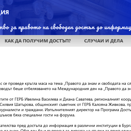
КАК ДА ПОЛУЧИМ ДОСТЪП?
СЛУЧАИ И ДЕЛА
ас се проведе кръгла маса на тема „Правото да знам и свободата на 
оводът беше отбелязването на Международния ден на „Правото да зн
атите от ГЕРБ Ивелина Василева и Диана Саватева, регионалният коо
Силвия Шатърова, общинският съветник от ГЕРБ Калояна Живкова, пр
журналисти и граждани. Изпълнителният директор на Програма Дост
шъмов бяха специални гости на форума.
ателства пред достъпа до информация в различни институции в Бург
то да знам. Обсъден бе и въпросът за липсата на стъпки за присъед