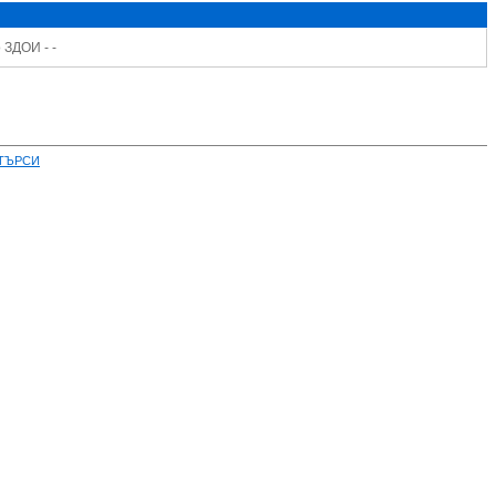
 ЗДОИ - -
ТЪРСИ