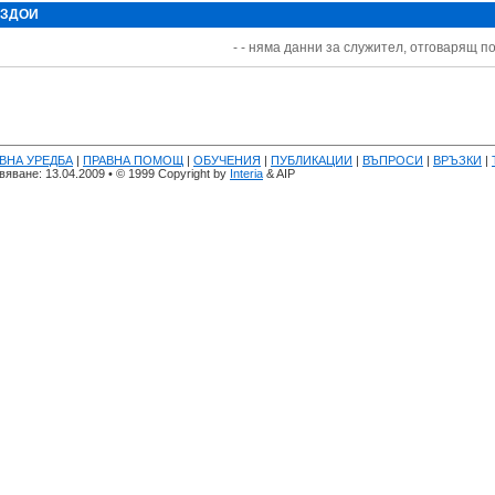
 ЗДОИ
- - няма данни за служител, отговарящ по
ВНА УРЕДБА
|
ПРАВНА ПОМОЩ
|
ОБУЧЕНИЯ
|
ПУБЛИКАЦИИ
|
ВЪПРОСИ
|
ВРЪЗКИ
|
яване: 13.04.2009 • © 1999 Copyright by
Interia
& AIP