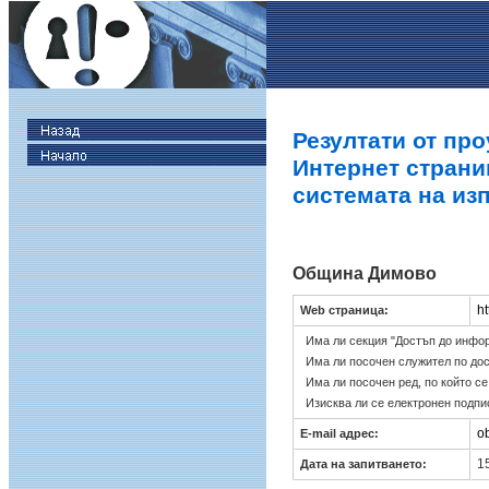
Резултати от про
Интернет страни
системата на из
Община Димово
ht
Web страница:
Има ли секция "Достъп до инфо
Има ли посочен служител по до
Има ли посочен ред, по който с
Изисква ли се електронен подпи
o
E-mail адрес:
15
Дата на запитването: