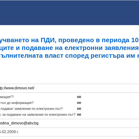
учването на ПДИ, проведено в периода 10.0
ците и подаване на електронни заявления
пълнителната власт според регистъра им 
tp://www.dimovo.net/
не
рмация"?
не
стъп до информация?
не
е подават заявления по електронен път?
не
с за подаване на заявления по електронен път?
bstina_dimovo@abv.bg
.02.2009 г.