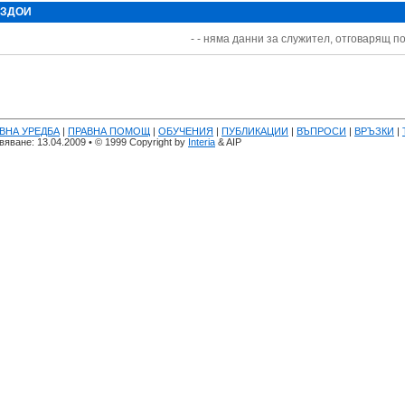
 ЗДОИ
- - няма данни за служител, отговарящ по
ВНА УРЕДБА
|
ПРАВНА ПОМОЩ
|
ОБУЧЕНИЯ
|
ПУБЛИКАЦИИ
|
ВЪПРОСИ
|
ВРЪЗКИ
|
яване: 13.04.2009 • © 1999 Copyright by
Interia
& AIP