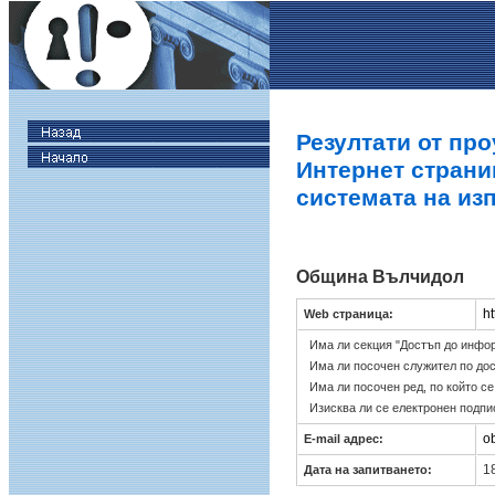
Резултати от про
Интернет страни
системата на из
Община Вълчидол
ht
Web страница:
Има ли секция "Достъп до инфо
Има ли посочен служител по до
Има ли посочен ред, по който с
Изисква ли се електронен подпи
o
E-mail адрес:
18
Дата на запитването: