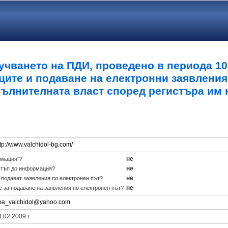
учването на ПДИ, проведено в периода 10.0
ците и подаване на електронни заявления
пълнителната власт според регистъра им 
tp://www.valchidol-bg.com/
не
рмация"?
не
стъп до информация?
не
е подават заявления по електронен път?
не
с за подаване на заявления по електронен път?
ba_valchidol@yahoo.com
.02.2009 г.