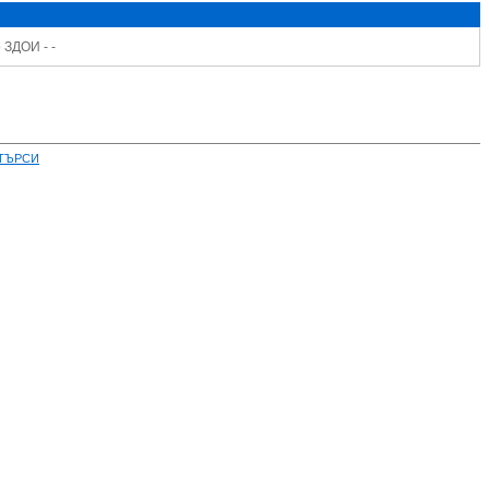
 ЗДОИ - -
ТЪРСИ