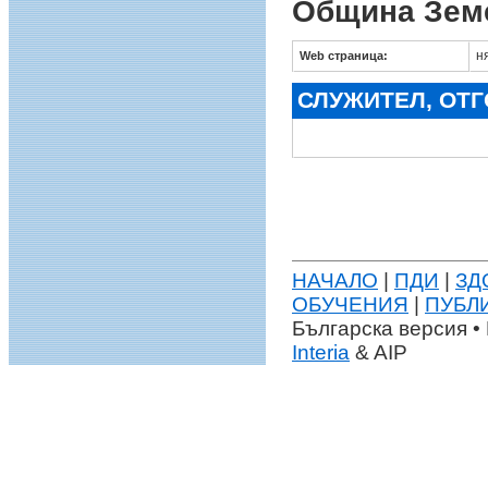
Община Зем
н
Web страница:
СЛУЖИТЕЛ, ОТ
НАЧАЛО
|
ПДИ
|
ЗД
ОБУЧЕНИЯ
|
ПУБЛ
Българска версия • 
Interia
& AIP