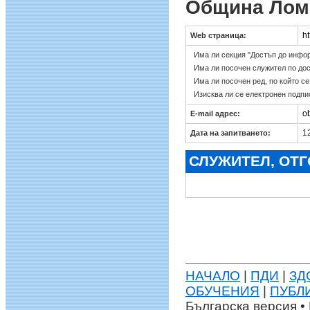
Община Лом
h
Web страница:
Има ли секция "Достъп до инфо
Има ли посочен служител по до
Има ли посочен ред, по който с
Изисква ли се електронен подпи
o
E-mail адрес:
12
Дата на запитването:
СЛУЖИТЕЛ, ОТ
НАЧАЛО
|
ПДИ
|
ЗД
ОБУЧЕНИЯ
|
ПУБЛ
Българска версия • 