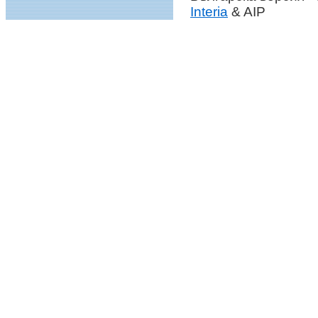
Interia
& AIP