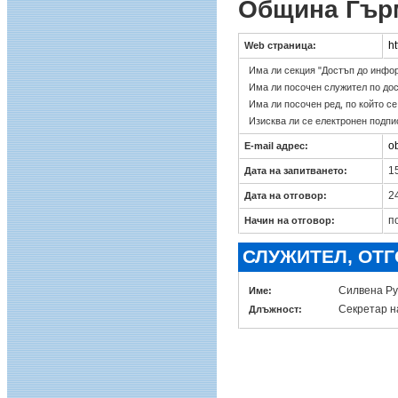
Община Гър
ht
Web страница:
Има ли секция "Достъп до инфо
Има ли посочен служител по до
Има ли посочен ред, по който с
Изисква ли се електронен подпи
o
E-mail адрес:
15
Дата на запитването:
24
Дата на отговор:
п
Начин на отговор:
СЛУЖИТЕЛ, ОТ
Силвена Ру
Име:
Секретар н
Длъжност: