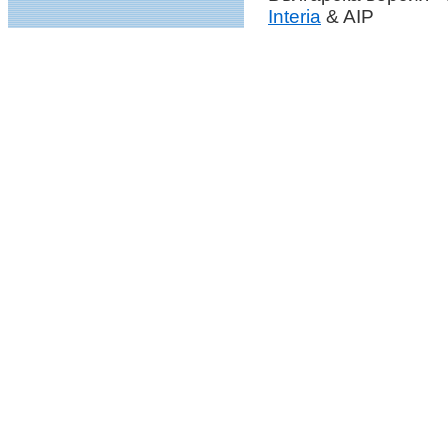
Interia
& AIP