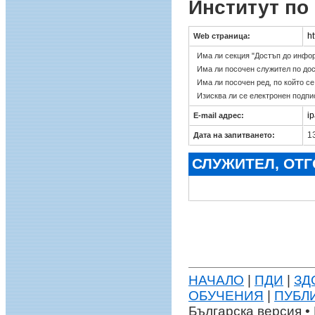
Институт по
h
Web страница:
Има ли секция "Достъп до инфо
Има ли посочен служител по до
Има ли посочен ред, по който с
Изисква ли се електронен подпи
i
E-mail адрес:
13
Дата на запитването:
СЛУЖИТЕЛ, ОТ
НАЧАЛО
|
ПДИ
|
ЗД
ОБУЧЕНИЯ
|
ПУБЛ
Българска версия • 