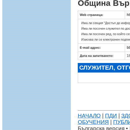
Община Вър
ht
Web страница:
Има ли секция "Достъп до инфо
Има ли посочен служител по до
Има ли посочен ред, по който с
Изисква ли се електронен подпи
b
E-mail адрес:
18
Дата на запитването:
СЛУЖИТЕЛ, ОТ
НАЧАЛО
|
ПДИ
|
ЗД
ОБУЧЕНИЯ
|
ПУБЛ
Българска версия • 