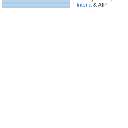
Interia
& AIP