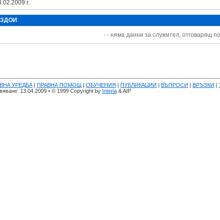
.02.2009 г.
 ЗДОИ
- - няма данни за служител, отговарящ по
ВНА УРЕДБА
|
ПРАВНА ПОМОЩ
|
ОБУЧЕНИЯ
|
ПУБЛИКАЦИИ
|
ВЪПРОСИ
|
ВРЪЗКИ
|
яване: 13.04.2009 • © 1999 Copyright by
Interia
& AIP