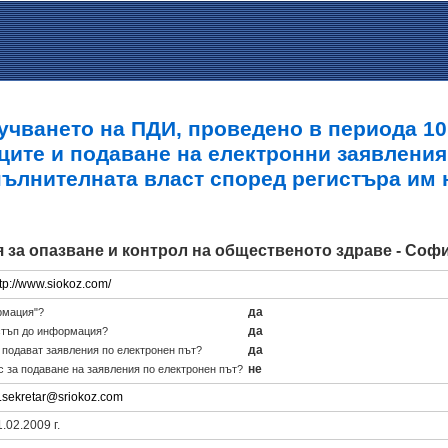
учването на ПДИ, проведено в периода 10.0
ците и подаване на електронни заявления
пълнителната власт според регистъра им 
 за опазване и контрол на общественото здраве - Соф
ttp://www.siokoz.com/
да
рмация"?
да
стъп до информация?
да
е подават заявления по електронен път?
не
с за подаване на заявления по електронен път?
l.sekretar@sriokoz.com
.02.2009 г.