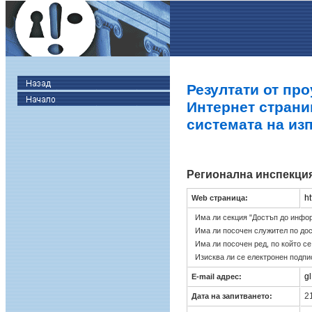
Резултати от про
Интернет страни
системата на из
Регионална инспекция
h
Web страница:
Има ли секция "Достъп до инфо
Има ли посочен служител по до
Има ли посочен ред, по който с
Изисква ли се електронен подпи
g
E-mail адрес:
21
Дата на запитването: