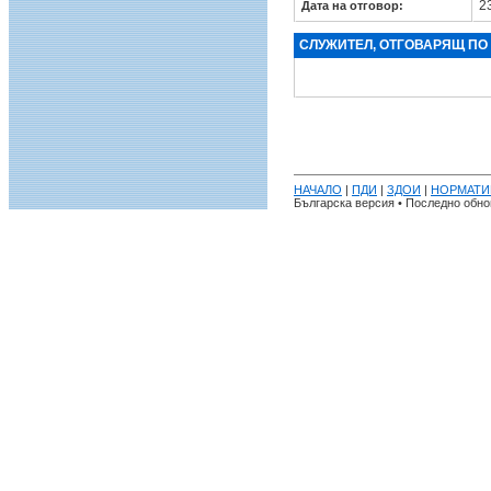
23
Дата на отговор:
СЛУЖИТЕЛ, ОТГОВАРЯЩ ПО
НАЧАЛО
|
ПДИ
|
ЗДОИ
|
НОРМАТИ
Българска версия • Последно обнов