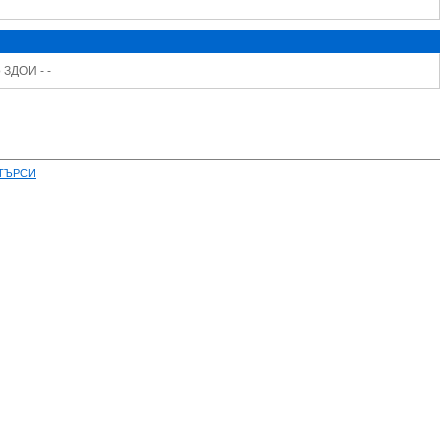
 ЗДОИ - -
ТЪРСИ