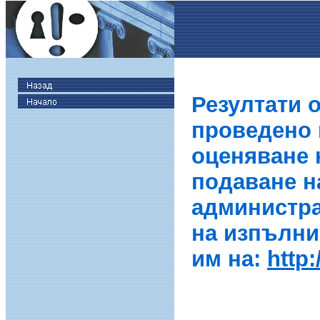
Резултати 
проведено в
оценяване 
подаване н
администра
на изпълни
им на:
http: