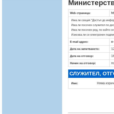
Министерств
h
Web страница:
Има ли секция "Достъп до инфо
Има ли посочен служител по до
Има ли посочен ред, по който с
Изисква ли се електронен подпи
e
E-mail адрес:
12
Дата на запитването:
16
Дата на отговор:
п
Начин на отговор:
СЛУЖИТЕЛ, ОТ
Няма изрич
Име: