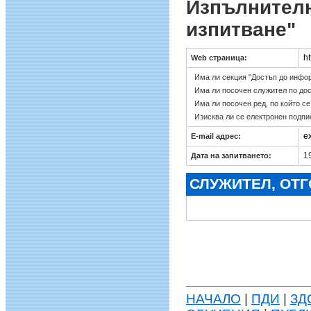
Изпълнителн
изпитване"
ht
Web страница:
Има ли секция "Достъп до инфо
Има ли посочен служител по до
Има ли посочен ред, по който с
Изисква ли се електронен подпи
e
E-mail адрес:
19
Дата на запитването:
СЛУЖИТЕЛ, ОТ
НАЧАЛО
|
ПДИ
|
ЗД