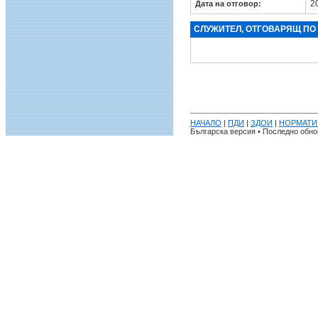
20
Дата на отговор:
СЛУЖИТЕЛ, ОТГОВАРЯЩ ПО
НАЧАЛО
|
ПДИ
|
ЗДОИ
|
НОРМАТИ
Българска версия • Последно обнов