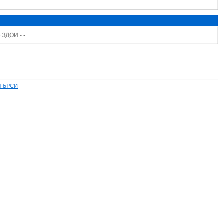
 ЗДОИ - -
ТЪРСИ