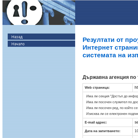
Резултати от про
Интернет страни
системата на из
Държавна агенция по
h
Web страница:
Има ли секция "Достъп до инфо
Има ли посочен служител по до
Има ли посочен ред, по който с
Изисква ли се електронен подпи
s
E-mail адрес:
10
Дата на запитването: