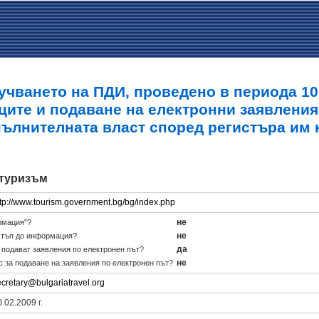
учването на ПДИ, проведено в периода 10.0
ците и подаване на електронни заявления
пълнителната власт според регистъра им 
 туризъм
ttp://www.tourism.government.bg/bg/index.php
не
рмация"?
не
стъп до информация?
да
е подават заявления по електронен път?
не
с за подаване на заявления по електронен път?
ecretary@bulgariatravel.org
.02.2009 г.