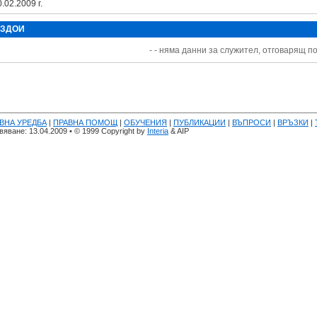
.02.2009 г.
 ЗДОИ
- - няма данни за служител, отговарящ по
ВНА УРЕДБА
|
ПРАВНА ПОМОЩ
|
ОБУЧЕНИЯ
|
ПУБЛИКАЦИИ
|
ВЪПРОСИ
|
ВРЪЗКИ
|
яване: 13.04.2009 • © 1999 Copyright by
Interia
& AIP