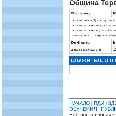
Община Тер
ht
Web страница:
Има ли секция "Достъп до инфо
Има ли посочен служител по до
Има ли посочен ред, по който с
Изисква ли се електронен подпи
t
E-mail адрес:
15
Дата на запитването:
СЛУЖИТЕЛ, ОТ
НАЧАЛО
|
ПДИ
|
ЗД
ОБУЧЕНИЯ
|
ПУБЛ
Българска версия • 