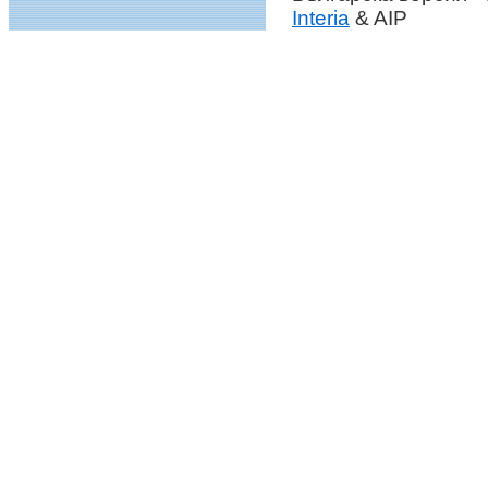
Interia
& AIP