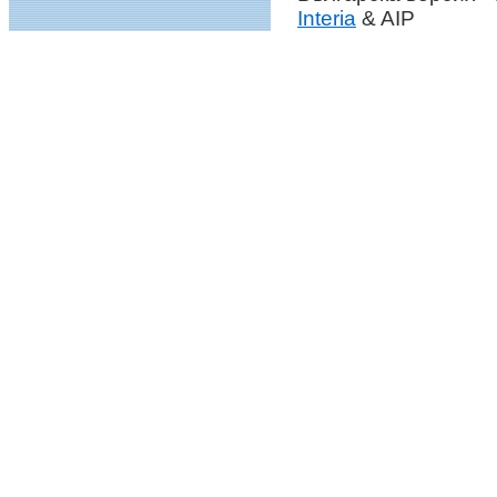
Interia
& AIP