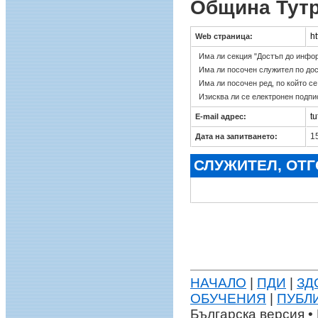
Община Тут
ht
Web страница:
Има ли секция "Достъп до инфо
Има ли посочен служител по до
Има ли посочен ред, по който с
Изисква ли се електронен подпи
t
E-mail адрес:
15
Дата на запитването:
СЛУЖИТЕЛ, ОТ
НАЧАЛО
|
ПДИ
|
ЗД
ОБУЧЕНИЯ
|
ПУБЛ
Българска версия • 