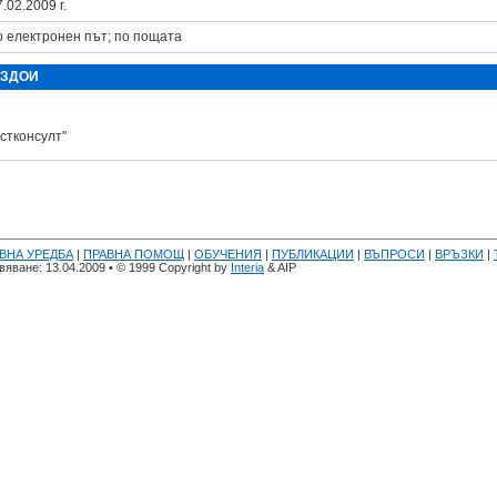
.02.2009 г.
о електронен път; по пощата
 ЗДОИ
стконсулт"
ВНА УРЕДБА
|
ПРАВНА ПОМОЩ
|
ОБУЧЕНИЯ
|
ПУБЛИКАЦИИ
|
ВЪПРОСИ
|
ВРЪЗКИ
|
яване: 13.04.2009 • © 1999 Copyright by
Interia
& AIP