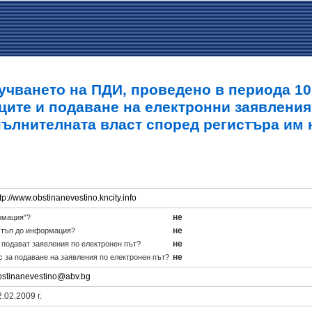
учването на ПДИ, проведено в периода 10.0
ците и подаване на електронни заявления
пълнителната власт според регистъра им 
tp://www.obstinanevestino.kncity.info
не
рмация"?
не
стъп до информация?
не
е подават заявления по електронен път?
не
с за подаване на заявления по електронен път?
bstinanevestino@abv.bg
.02.2009 г.