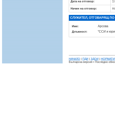
17
Дата на отговор:
п
Начин на отговор:
СЛУЖИТЕЛ, ОТГОВАРЯЩ ПО
Арсова
Име:
"ССИ и юри
Длъжност:
НАЧАЛО
|
ПДИ
|
ЗДОИ
|
НОРМАТИ
Българска версия • Последно обнов