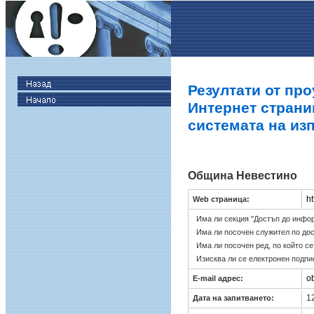
Резултати от про
Интернет страни
системата на из
Община Невестино
ht
Web страница:
Има ли секция "Достъп до инфо
Има ли посочен служител по до
Има ли посочен ред, по който с
Изисква ли се електронен подпи
o
E-mail адрес:
12
Дата на запитването: