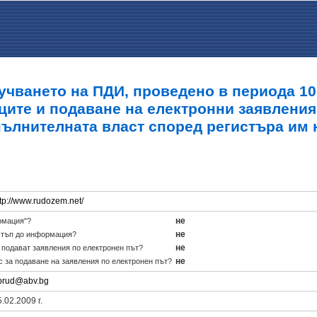
учването на ПДИ, проведено в периода 10.0
ците и подаване на електронни заявления
пълнителната власт според регистъра им 
ttp://www.rudozem.net/
не
рмация"?
не
стъп до информация?
не
е подават заявления по електронен път?
не
с за подаване на заявления по електронен път?
brud@abv.bg
.02.2009 г.