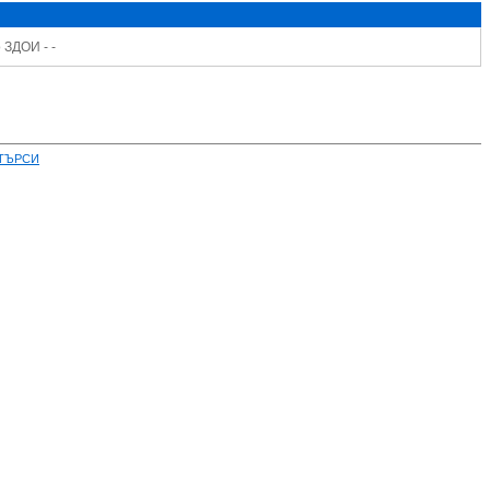
 ЗДОИ - -
ТЪРСИ