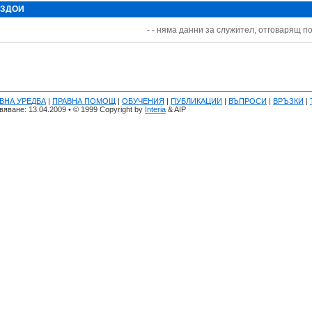
 ЗДОИ
- - няма данни за служител, отговарящ по
ВНА УРЕДБА
|
ПРАВНА ПОМОЩ
|
ОБУЧЕНИЯ
|
ПУБЛИКАЦИИ
|
ВЪПРОСИ
|
ВРЪЗКИ
|
яване: 13.04.2009 • © 1999 Copyright by
Interia
& AIP