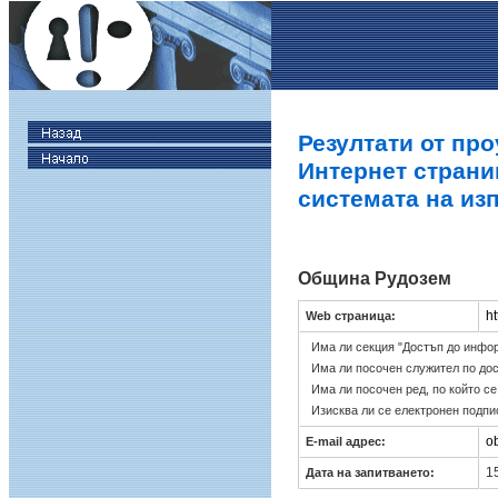
Резултати от про
Интернет страни
системата на из
Община Рудозем
h
Web страница:
Има ли секция "Достъп до инфо
Има ли посочен служител по до
Има ли посочен ред, по който с
Изисква ли се електронен подпи
o
E-mail адрес:
15
Дата на запитването: