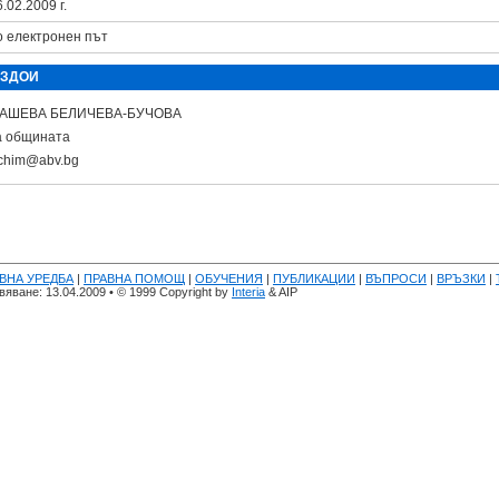
.02.2009 г.
о електронен път
 ЗДОИ
ТАШЕВА БЕЛИЧЕВА-БУЧОВА
а общината
ichim@abv.bg
ВНА УРЕДБА
|
ПРАВНА ПОМОЩ
|
ОБУЧЕНИЯ
|
ПУБЛИКАЦИИ
|
ВЪПРОСИ
|
ВРЪЗКИ
|
яване: 13.04.2009 • © 1999 Copyright by
Interia
& AIP