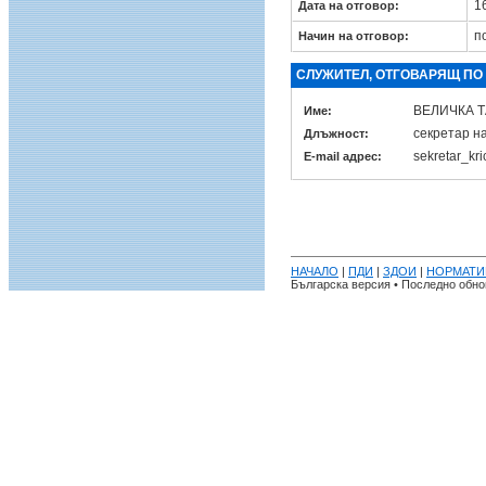
16
Дата на отговор:
п
Начин на отговор:
СЛУЖИТЕЛ, ОТГОВАРЯЩ ПО
ВЕЛИЧКА 
Име:
секретар н
Длъжност:
sekretar_kr
E-mail адрес:
НАЧАЛО
|
ПДИ
|
ЗДОИ
|
НОРМАТИ
Българска версия • Последно обнов