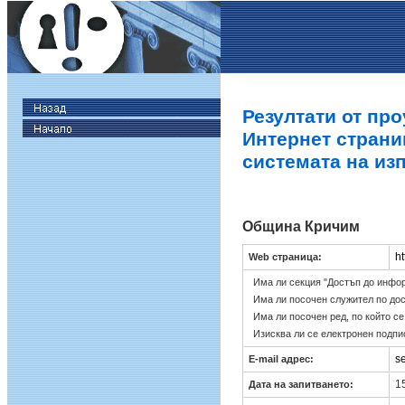
Резултати от про
Интернет страни
системата на из
Община Кричим
ht
Web страница:
Има ли секция "Достъп до инфо
Има ли посочен служител по до
Има ли посочен ред, по който с
Изисква ли се електронен подпи
s
E-mail адрес:
15
Дата на запитването: