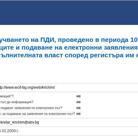
учването на ПДИ, проведено в периода 10.0
ците и подаване на електронни заявления
пълнителната власт според регистъра им 
tp://www.wcif-bg.org/web/krichim/
не
рмация"?
не
стъп до информация?
не
е подават заявления по електронен път?
не
с за подаване на заявления по електронен път?
ekretar_krichim@abv.bg
.02.2009 г.