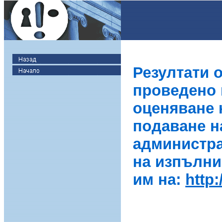
Резултати 
проведено в
оценяване 
подаване н
администра
на изпълни
им на:
http: