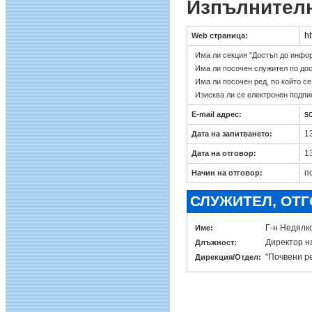
Изпълнителн
ht
Web страница:
Има ли секция "Достъп до инфо
Има ли посочен служител по до
Има ли посочен ред, по който с
Изисква ли се електронен подпи
s
E-mail адрес:
13
Дата на запитването:
13
Дата на отговор:
п
Начин на отговор:
СЛУЖИТЕЛ, ОТ
Г-н Недялк
Име:
Директор н
Длъжност:
"Почвени р
Дирекция/Отдел: