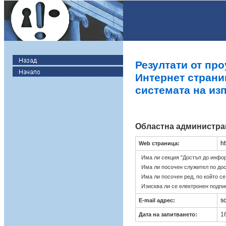
Резултати от про
Интернет страни
системата на из
Областна администра
h
Web страница:
Има ли секция "Достъп до инфо
Има ли посочен служител по до
Има ли посочен ред, по който с
Изисква ли се електронен подпи
s
E-mail адрес:
16
Дата на запитването: