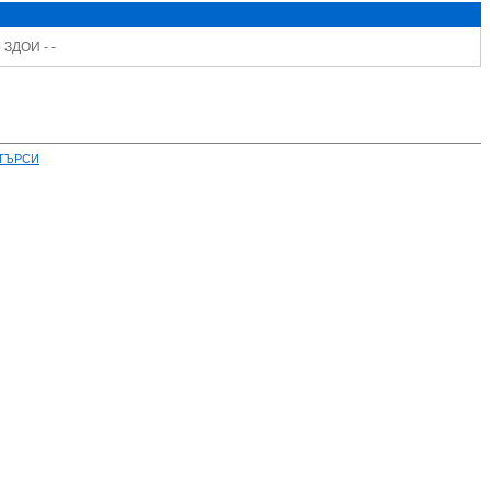
 ЗДОИ - -
ТЪРСИ