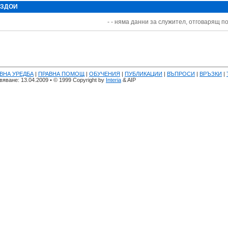
 ЗДОИ
- - няма данни за служител, отговарящ по
ВНА УРЕДБА
|
ПРАВНА ПОМОЩ
|
ОБУЧЕНИЯ
|
ПУБЛИКАЦИИ
|
ВЪПРОСИ
|
ВРЪЗКИ
|
яване: 13.04.2009 • © 1999 Copyright by
Interia
& AIP