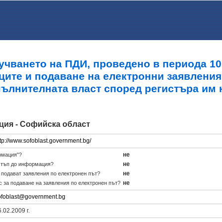
учването на ПДИ, проведено в периода 10.0
ците и подаване на електронни заявления
пълнителната власт според регистъра им 
ция - Софийска област
ttp://www.sofoblast.government.bg/
не
рмация"?
не
стъп до информация?
не
е подават заявления по електронен път?
не
с за подаване на заявления по електронен път?
ofoblast@government.bg
.02.2009 г.