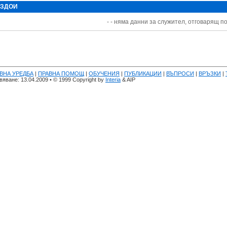
 ЗДОИ
- - няма данни за служител, отговарящ по
ВНА УРЕДБА
|
ПРАВНА ПОМОЩ
|
ОБУЧЕНИЯ
|
ПУБЛИКАЦИИ
|
ВЪПРОСИ
|
ВРЪЗКИ
|
яване: 13.04.2009 • © 1999 Copyright by
Interia
& AIP