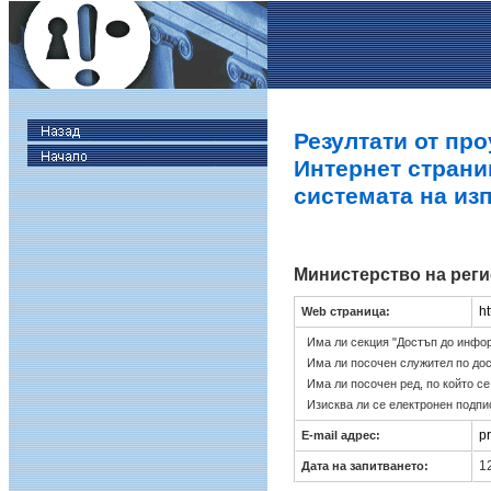
Резултати от про
Интернет страни
системата на из
Министерство на реги
h
Web страница:
Има ли секция "Достъп до инфо
Има ли посочен служител по до
Има ли посочен ред, по който с
Изисква ли се електронен подпи
p
E-mail адрес:
12
Дата на запитването: