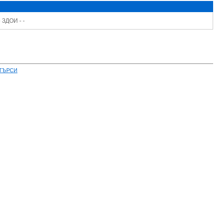
 ЗДОИ - -
ТЪРСИ