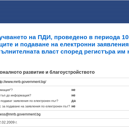
учването на ПДИ, проведено в периода 10.0
ците и подаване на електронни заявления
пълнителната власт според регистъра им 
оналното развитие и благоустройството
ttp://www.mrrb.government.bg/
не
рмация"?
не
стъп до информация?
да
е подават заявления по електронен път?
не
с за подаване на заявления по електронен път?
ress@mrrb.government.bg
.02.2009 г.