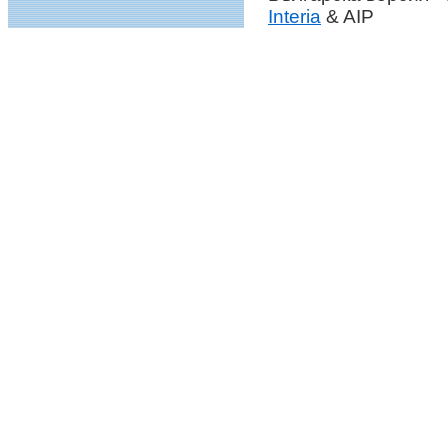
Interia
& AIP