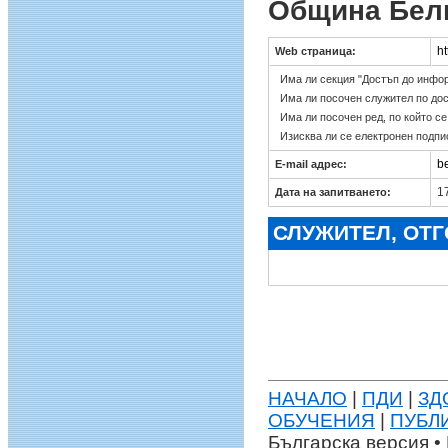
Община Бел
h
Web страница:
Има ли секция "Достъп до инфо
Има ли посочен служител по до
Има ли посочен ред, по който с
Изисква ли се електронен подпи
b
E-mail адрес:
17
Дата на запитването:
СЛУЖИТЕЛ, ОТ
НАЧАЛО
|
ПДИ
|
ЗД
ОБУЧЕНИЯ
|
ПУБЛ
Българска версия • 