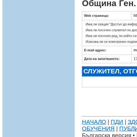
Община Ген.
ht
Web страница:
Има ли секция "Достъп до инфо
Има ли посочен служител по до
Има ли посочен ред, по който с
Изисква ли се електронен подпи
m
E-mail адрес:
17
Дата на запитването:
СЛУЖИТЕЛ, ОТ
НАЧАЛО
|
ПДИ
|
ЗД
ОБУЧЕНИЯ
|
ПУБЛ
Българска версия • 