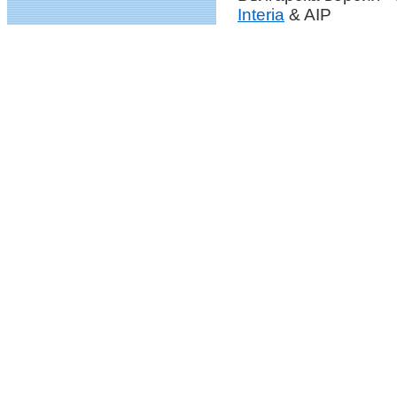
Interia
& AIP