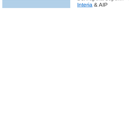
Interia
& AIP