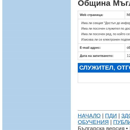
Община Мъг
h
Web страница:
Има ли секция "Достъп до инфо
Има ли посочен служител по до
Има ли посочен ред, по който с
Изисква ли се електронен подпи
o
E-mail адрес:
12
Дата на запитването:
СЛУЖИТЕЛ, ОТ
НАЧАЛО
|
ПДИ
|
ЗД
ОБУЧЕНИЯ
|
ПУБЛ
Българска версия • 