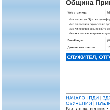
Община При
h
Web страница:
Има ли секция "Достъп до инфо
Има ли посочен служител по до
Има ли посочен ред, по който с
Изисква ли се електронен подпи
p
E-mail адрес:
15
Дата на запитването:
СЛУЖИТЕЛ, ОТ
НАЧАЛО
|
ПДИ
|
ЗД
ОБУЧЕНИЯ
|
ПУБЛ
Българска версия • 