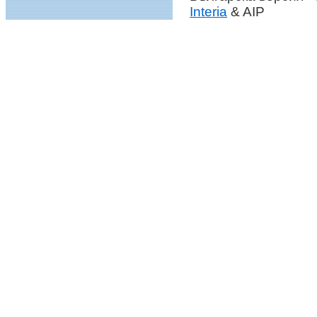
Interia
& AIP