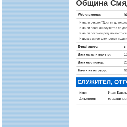
Община Смя
h
Web страница:
Има ли секция "Достъп до инфо
Има ли посочен служител по до
Има ли посочен ред, по който с
Изисква ли се електронен подпи
s
E-mail адрес:
15
Дата на запитването:
25
Дата на отговор:
п
Начин на отговор:
СЛУЖИТЕЛ, ОТ
Иван Кавръ
Име:
младши юри
Длъжност: