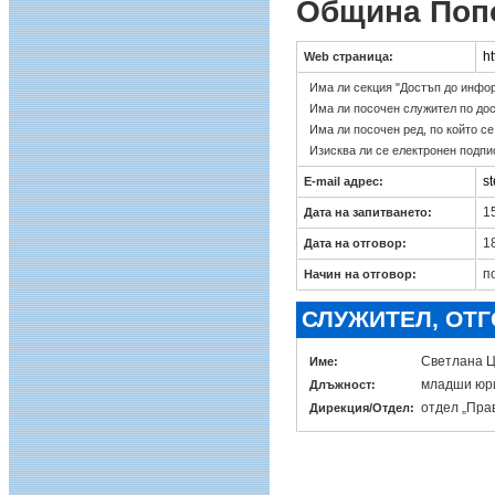
Община Поп
h
Web страница:
Има ли секция "Достъп до инфо
Има ли посочен служител по до
Има ли посочен ред, по който с
Изисква ли се електронен подпи
s
E-mail адрес:
15
Дата на запитването:
18
Дата на отговор:
п
Начин на отговор:
СЛУЖИТЕЛ, ОТ
Светлана Ц
Име:
младши юр
Длъжност:
отдел „Пра
Дирекция/Отдел: