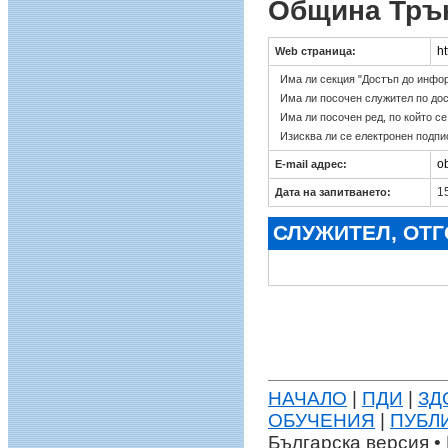
Община Тръ
h
Web страница:
Има ли секция "Достъп до инфо
Има ли посочен служител по до
Има ли посочен ред, по който с
Изисква ли се електронен подпи
o
E-mail адрес:
15
Дата на запитването:
СЛУЖИТЕЛ, ОТ
НАЧАЛО
|
ПДИ
|
ЗД
ОБУЧЕНИЯ
|
ПУБЛ
Българска версия • 