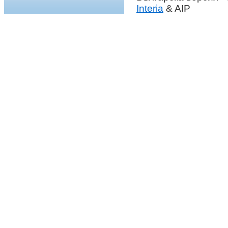
Interia
& AIP