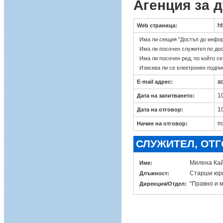
Агенция за 
ht
Web страница:
Има ли секция "Достъп до инфо
Има ли посочен служител по до
Има ли посочен ред, по който с
Изисква ли се електронен подпи
a
E-mail адрес:
10
Дата на запитването:
10
Дата на отговор:
п
Начин на отговор:
СЛУЖИТЕЛ, ОТ
Милена Ка
Име:
Старши юр
Длъжност:
"Правно и 
Дирекция/Отдел: