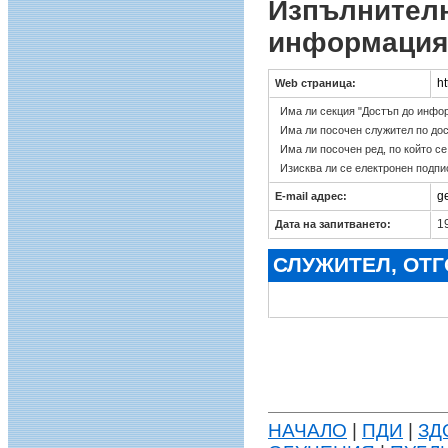
Изпълнителн
информация
ht
Web страница:
Има ли секция "Достъп до инфо
Има ли посочен служител по до
Има ли посочен ред, по който с
Изисква ли се електронен подпи
g
E-mail адрес:
19
Дата на запитването:
СЛУЖИТЕЛ, ОТ
НАЧАЛО
|
ПДИ
|
ЗД