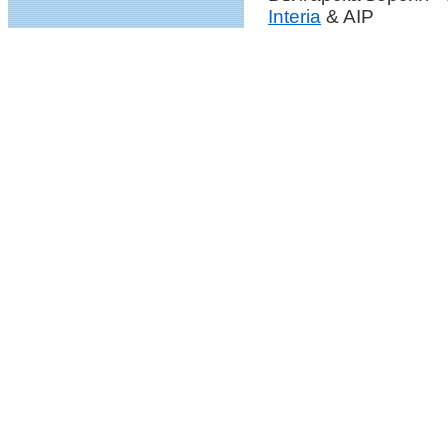
Interia
& AIP