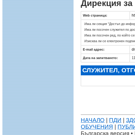
Дирекция за
h
Web страница:
Има ли секция "Достъп до инфо
Има ли посочен служител по до
Има ли посочен ред, по който с
Изисква ли се електронен подпи
d
E-mail адрес:
11
Дата на запитването:
СЛУЖИТЕЛ, ОТ
НАЧАЛО
|
ПДИ
|
ЗД
ОБУЧЕНИЯ
|
ПУБЛ
Българска версия • 