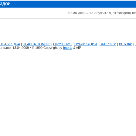
 ЗДОИ
- - няма данни за служител, отговарящ по
ВНА УРЕДБА
|
ПРАВНА ПОМОЩ
|
ОБУЧЕНИЯ
|
ПУБЛИКАЦИИ
|
ВЪПРОСИ
|
ВРЪЗКИ
|
яване: 13.04.2009 • © 1999 Copyright by
Interia
& AIP