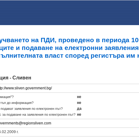
учването на ПДИ, проведено в периода 10.0
ците и подаване на електронни заявления
пълнителната власт според регистъра им 
ция - Сливен
ttp://www.sliven.government.bg/
не
рмация"?
не
стъп до информация?
да
е подават заявления по електронен път?
не
с за подаване на заявления по електронен път?
overnments@regionsliven.com
.02.2009 г.