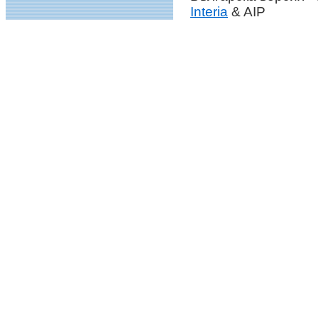
Interia
& AIP