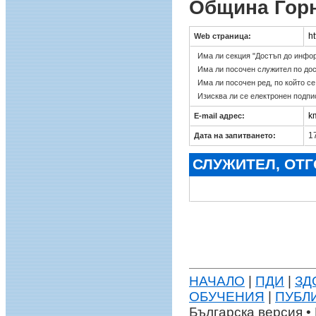
Община Гор
h
Web страница:
Има ли секция "Достъп до инфо
Има ли посочен служител по до
Има ли посочен ред, по който с
Изисква ли се електронен подпи
k
E-mail адрес:
17
Дата на запитването:
СЛУЖИТЕЛ, ОТ
НАЧАЛО
|
ПДИ
|
ЗД
ОБУЧЕНИЯ
|
ПУБЛ
Българска версия • 