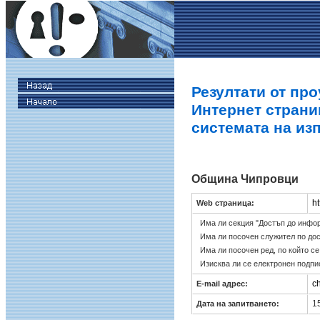
Резултати от про
Интернет страни
системата на из
Община Чипровци
ht
Web страница:
Има ли секция "Достъп до инфо
Има ли посочен служител по до
Има ли посочен ред, по който с
Изисква ли се електронен подпи
c
E-mail адрес:
15
Дата на запитването: