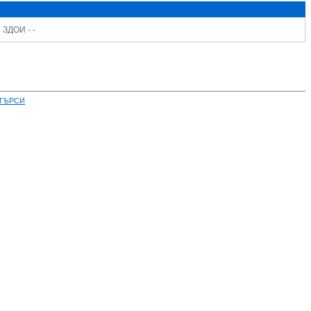
 ЗДОИ - -
ТЪРСИ