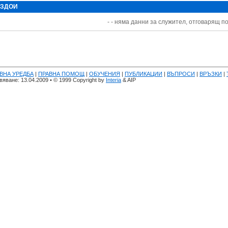
 ЗДОИ
- - няма данни за служител, отговарящ по
ВНА УРЕДБА
|
ПРАВНА ПОМОЩ
|
ОБУЧЕНИЯ
|
ПУБЛИКАЦИИ
|
ВЪПРОСИ
|
ВРЪЗКИ
|
яване: 13.04.2009 • © 1999 Copyright by
Interia
& AIP