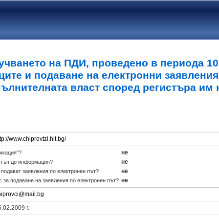
учването на ПДИ, проведено в периода 10.0
ците и подаване на електронни заявления
пълнителната власт според регистъра им 
tp://www.chiprovtzi.hit.bg/
не
рмация"?
не
стъп до информация?
не
е подават заявления по електронен път?
не
с за подаване на заявления по електронен път?
hiprovci@mail.bg
.02.2009 г.