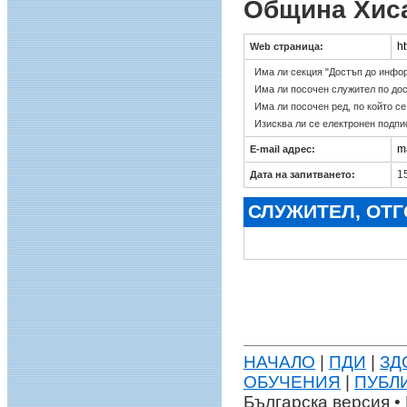
Община Хис
ht
Web страница:
Има ли секция "Достъп до инфо
Има ли посочен служител по до
Има ли посочен ред, по който с
Изисква ли се електронен подпи
m
E-mail адрес:
15
Дата на запитването:
СЛУЖИТЕЛ, ОТ
НАЧАЛО
|
ПДИ
|
ЗД
ОБУЧЕНИЯ
|
ПУБЛ
Българска версия • 