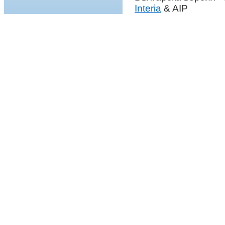
Interia
& AIP