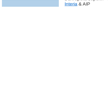
Interia
& AIP