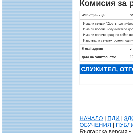
Комисия за 
ht
Web страница:
Има ли секция "Достъп до инфо
Има ли посочен служител по до
Има ли посочен ред, по който с
Изисква ли се електронен подпи
v
E-mail адрес:
13
Дата на запитването:
СЛУЖИТЕЛ, ОТ
НАЧАЛО
|
ПДИ
|
ЗД
ОБУЧЕНИЯ
|
ПУБЛ
Българска версия • 