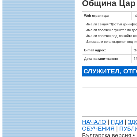
Община Цар
h
Web страница:
Има ли секция "Достъп до инфо
Има ли посочен служител по до
Има ли посочен ред, по който с
Изисква ли се електронен подпи
t
E-mail адрес:
15
Дата на запитването:
СЛУЖИТЕЛ, ОТ
НАЧАЛО
|
ПДИ
|
ЗД
ОБУЧЕНИЯ
|
ПУБЛ
Българска версия • 