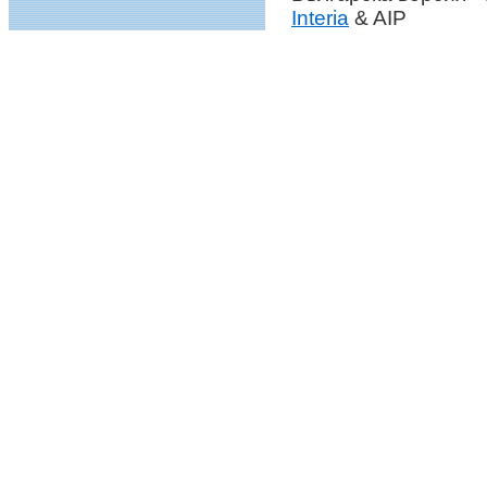
Interia
& AIP