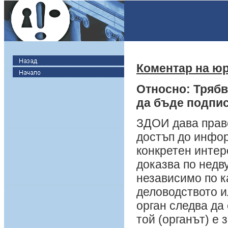
Коментар на ю
Относно:
Трябв
да бъде подпис
ЗДОИ дава право
достъп до инфор
конкретен интер
доказва по недв
независимо по к
деловодството и
орган следва да
той (органът) е 