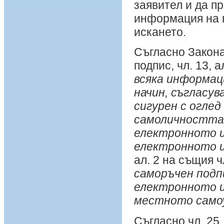
заявител и да п
информация на в
искането.
Съгласно Закона
подпис, чл. 13, ал
всяка информац
начин, съгласу
сигурен с оглед
самоличността 
електронното и
електронното и
ал. 2 на същия 
саморъчен подп
електронното и
местното само
Съгласно чл. 25