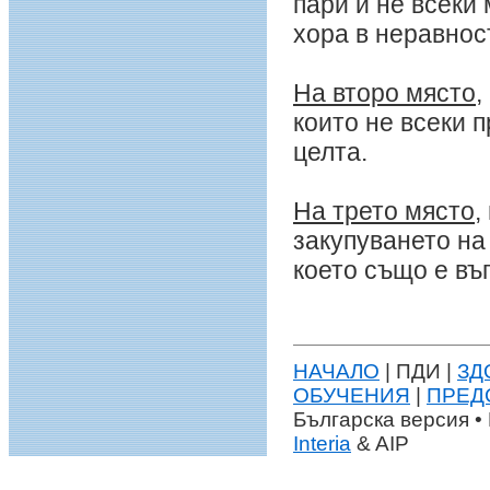
пари и не всеки
хора в неравнос
На второ място
,
които не всеки 
целта.
На трето място
,
закупуването на
което също е въ
НАЧАЛО
| ПДИ |
ЗД
ОБУЧЕНИЯ
|
ПРЕД
Българска версия •
Interia
& AIP